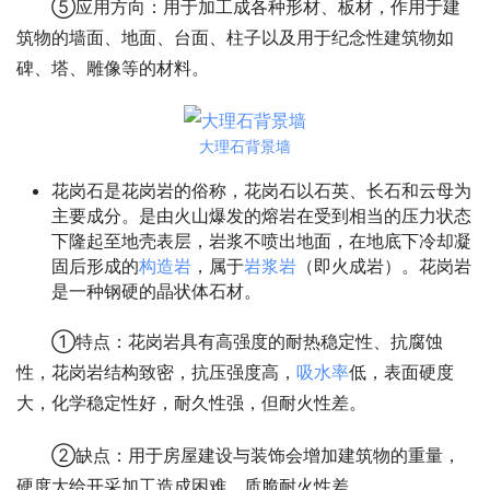
⑤应用方向：用于加工成各种形材、板材，作用于建
筑物的墙面、地面、台面、柱子以及用于纪念性建筑物如
碑、塔、雕像等的材料。
大理石背景墙
花岗石是花岗岩的俗称，花岗石以石英、长石和云母为
主要成分。是由火山爆发的熔岩在受到相当的压力状态
下隆起至地壳表层，岩浆不喷出地面，在地底下冷却凝
固后形成的
构造岩
，属于
岩浆岩
（即火成岩）。花岗岩
是一种钢硬的晶状体石材。
①特点：花岗岩具有高强度的耐热稳定性、抗腐蚀
性，花岗岩结构致密，抗压强度高，
吸水率
低，表面硬度
大，化学稳定性好，耐久性强，但耐火性差。
②缺点：用于房屋建设与装饰会增加建筑物的重量，
硬度大给开采加工造成困难，质脆耐火性差。