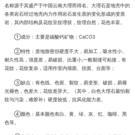
名称源于其盛产于中国云南大理而得名。大理石是地壳中的
各类岩石经过地壳内力作用岩石发生质的变化形成的变质
岩，其内部结构及花纹呈纹理状，纹理自然，花色丰富。
①成分：主要是碳酸钙矿物：CaCO3
②特性：质地致密但硬度不大，易加工，吸水性小、
耐久性高，强度差，易破损、比重小,一般裂缝可粘接，有
花纹，花纹复杂，适用作室内墙面、挂面、台面等；
③缺点：有色线、色斑、裂纹，易变形、破损，易褪
光褪色，色差大，花纹差异大。（其中，白色大理石最怕裂
纹与污染，难胶补）硬度较低，抗风化能力差。
④颜色：基本颜色有白、黄、绿、灰、红、咖啡、黑
色等。